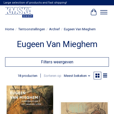
Large selection of products and fast shipping!
Winkelwag
Home
/
Tentoonstellingen
/
Archief
/
Eugeen Van Mieghem
Eugeen Van Mieghem
Filters weergeven
18 producten
Sorteren op
Meest bekeken