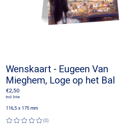
Wenskaart - Eugeen Van
Mieghem, Loge op het Bal
€2,50
Incl. btw
116,5 x 175 mm
(0)
De beoordeling van dit product is
0
van de 5