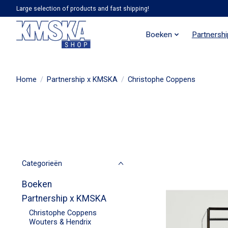
Large selection of products and fast shipping!
Boeken
Partnersh
Home
/
Partnership x KMSKA
/
Christophe Coppens
Categorieën
Boeken
Partnership x KMSKA
Christophe Coppens
Wouters & Hendrix