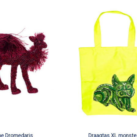
he Dromedaris
Draagtas XL monste