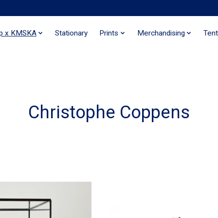
ip x KMSKA
Stationary
Prints
Merchandising
Tent
Christophe Coppens