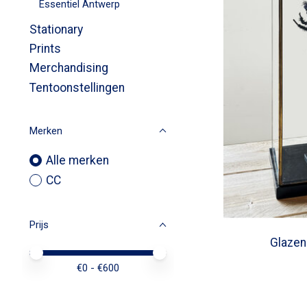
Essentiel Antwerp
Stationary
Prints
Merchandising
Tentoonstellingen
Merken
Alle merken
CC
Prijs
Glazen
Minimale prijswaarde
Price maximum value
€
0
- €
600