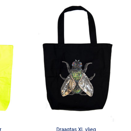
r
Draagtas XL vlieg