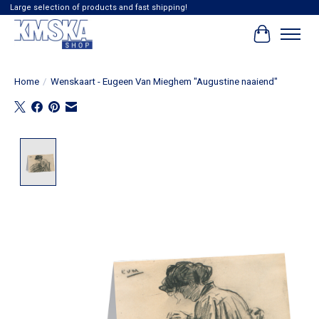
Large selection of products and fast shipping!
Winkelwag
Home
/
Wenskaart - Eugeen Van Mieghem "Augustine naaiend"
Product image slideshow Items