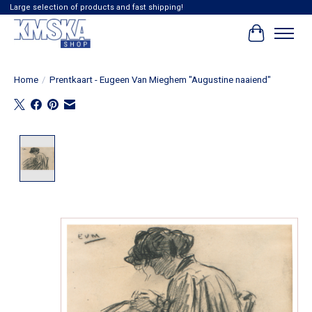
Large selection of products and fast shipping!
Winkelwag
Home
/
Prentkaart - Eugeen Van Mieghem "Augustine naaiend"
Product image slideshow Items