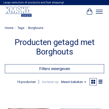
Large selection of products and fast shipping!
Winkelwag
Home
/
Tags
/
Borghouts
Producten getagd met
Borghouts
Filters weergeven
19 producten
Sorteren op
Meest bekeken