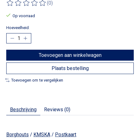
(0)
De beoordeling van dit product is
0
van de 5
Op voorraad
Hoeveelheid:
Toevoegen aan winkelwagen
Plaats bestelling
Toevoegen om te vergelijken
Beschrijving
Reviews (0)
Borghouts
/
KMSKA
/
Postkaart