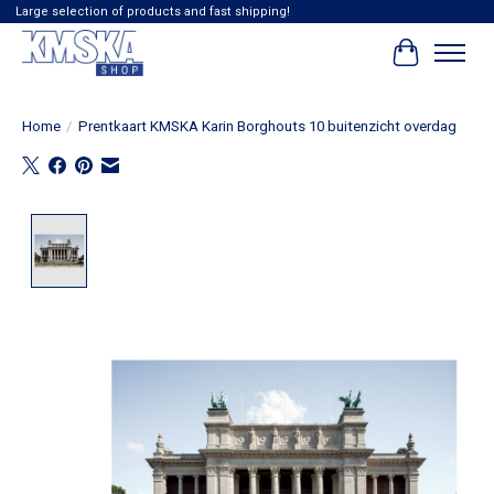
Large selection of products and fast shipping!
Winkelwag
Home
/
Prentkaart KMSKA Karin Borghouts 10 buitenzicht overdag
Product image slideshow Items