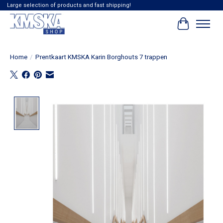
Large selection of products and fast shipping!
Winkelwag
Home
/
Prentkaart KMSKA Karin Borghouts 7 trappen
Product image slideshow Items