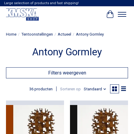
Large selection of products and fast shipping!
Winkelwag
Home
/
Tentoonstellingen
/
Actueel
/
Antony Gormley
Antony Gormley
Filters weergeven
36 producten
Sorteren op
Standaard