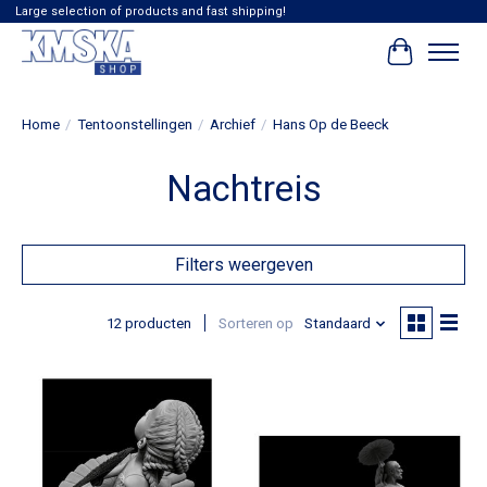
Large selection of products and fast shipping!
Winkelwag
Home
/
Tentoonstellingen
/
Archief
/
Hans Op de Beeck
Nachtreis
Filters weergeven
12 producten
Sorteren op
Standaard