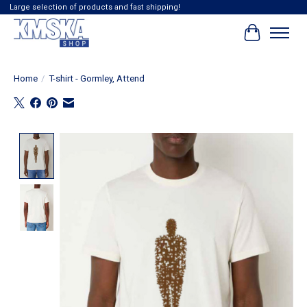
Large selection of products and fast shipping!
Winkelwag
Home
/
T-shirt - Gormley, Attend
Product image slideshow Items