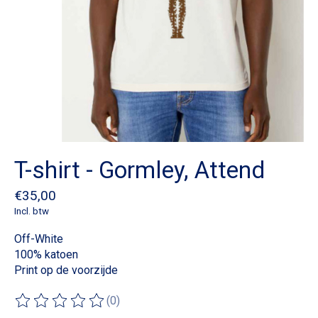
T-shirt - Gormley, Attend
€35,00
Incl. btw
Off-White
100% katoen
Print op de voorzijde
(0)
De beoordeling van dit product is
0
van de 5