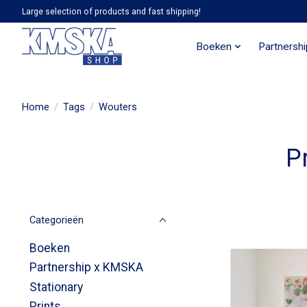
Large selection of products and fast shipping!
Boeken
Partnersh
Home
/
Tags
/
Wouters
P
Categorieën
Boeken
Partnership x KMSKA
Stationary
Prints