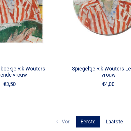
ieboekje Rik Wouters
Spiegeltje Rik Wouters L
zende vrouw
vrouw
€3,50
€4,00
Vor.
Eerste
Laatste