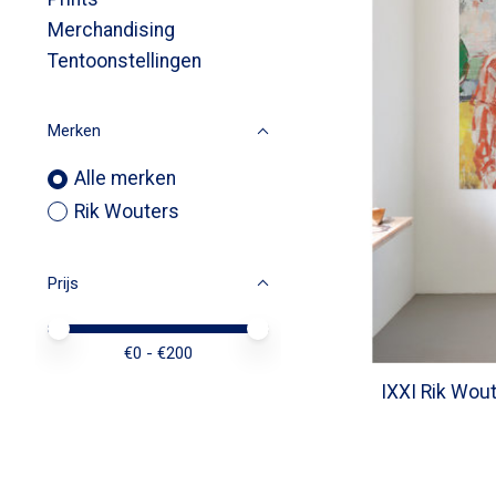
Merchandising
Tentoonstellingen
Merken
Alle merken
Rik Wouters
Prijs
Minimale prijswaarde
Price maximum value
€
0
- €
200
IXXI Rik Wou