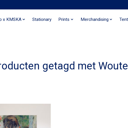
ip x KMSKA
Stationary
Prints
Merchandising
Tent
roducten getagd met Woute