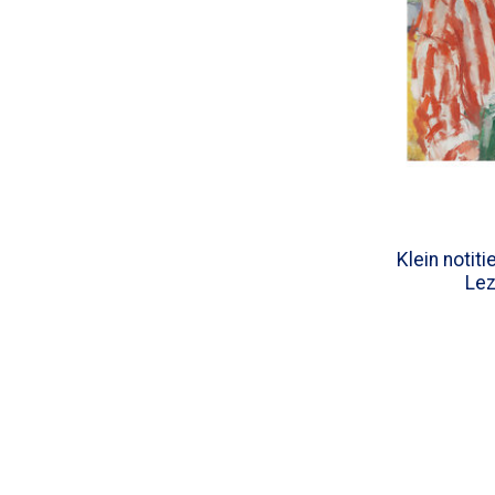
Klein notit
Le