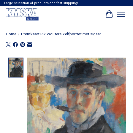
Large selection of products and fast shipping!
Winkelwag
Home
/
Prentkaart Rik Wouters Zelfportret met sigaar
Product image slideshow Items