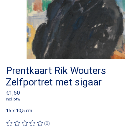
Prentkaart Rik Wouters
Zelfportret met sigaar
€1,50
Incl. btw
15 x 10,5 cm
(0)
De beoordeling van dit product is
0
van de 5