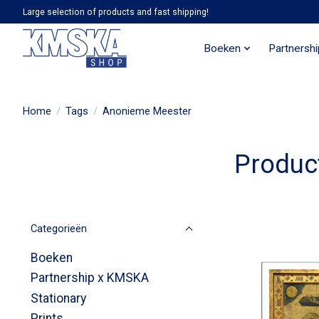
Large selection of products and fast shipping!
Boeken
Partnersh
Home
/
Tags
/
Anonieme Meester
Produc
Categorieën
Boeken
Partnership x KMSKA
Stationary
Prints