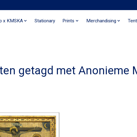
ip x KMSKA
Stationary
Prints
Merchandising
Tent
ten getagd met Anonieme 