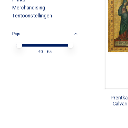
Merchandising
Tentoonstellingen
Prijs
Minimale prijswaarde
Price maximum value
€
0
- €
5
Prentka
Calvari