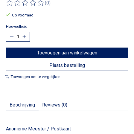
(0)
De beoordeling van dit product is
0
van de 5
Op voorraad
Hoeveelheid:
Toevoegen aan winkelwagen
Plaats bestelling
Toevoegen om te vergelijken
Beschrijving
Reviews (0)
Anonieme Meester
/
Postkaart