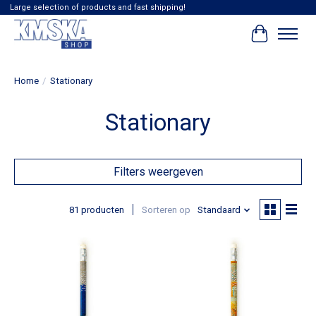
Large selection of products and fast shipping!
Winkelwag
Home
/
Stationary
Stationary
Filters weergeven
81 producten
Sorteren op
Standaard