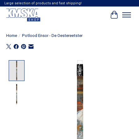
Large selection of products and fast shipping!
Winkelwag
Home
/
Potlood Ensor - De Oestereetster
Product image slideshow Items