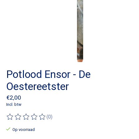
Potlood Ensor - De
Oestereetster
€2,00
Incl. btw
(0)
De beoordeling van dit product is
0
van de 5
Op voorraad