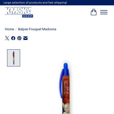
Large selection of products and fast shipping!
Winkelwag
Home
/
Balpen Fouquet Madonna
Product image slideshow Items