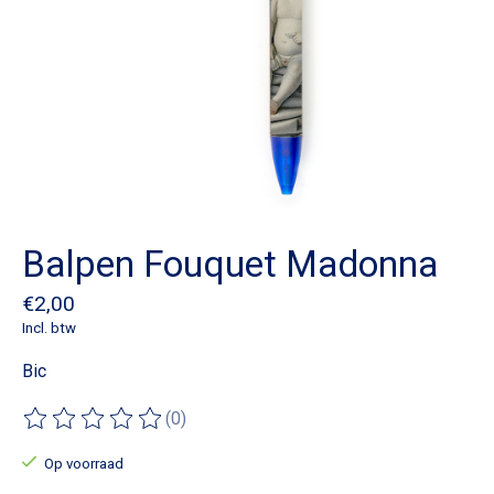
Balpen Fouquet Madonna
€2,00
Incl. btw
Bic
(0)
De beoordeling van dit product is
0
van de 5
Op voorraad