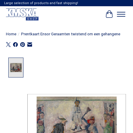
Large selection of products and fast shipping!
Winkelwag
Home
/
Prentkaart Ensor Geraamten twistend om een gehangene
Product image slideshow Items