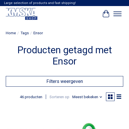
Large selection of products and fast shipping!
Winkelwag
Home
/
Tags
/
Ensor
Producten getagd met
Ensor
Filters weergeven
46 producten
Sorteren op
Meest bekeken