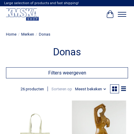
Large selection of products and fast shipping!
Winkelwag
Home
/
Merken
/
Donas
Donas
Filters weergeven
26 producten
Sorteren op
Meest bekeken