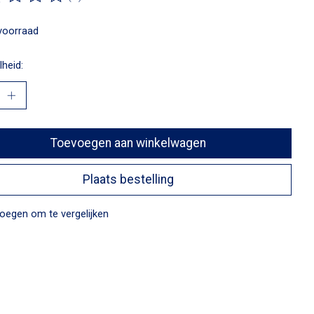
ordeling van dit product is
0
van de 5
voorraad
heid:
Toevoegen aan winkelwagen
Plaats bestelling
oegen om te vergelijken