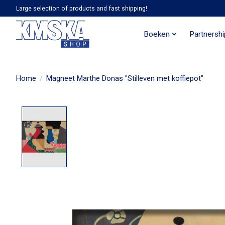
Large selection of products and fast shipping!
Boeken
Partnersh
Home
/
Magneet Marthe Donas "Stilleven met koffiepot"
Product image slideshow Items