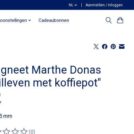
NL
Aanmelden / Inloggen
oonstellingen
Cadeaubonnen
gneet Marthe Donas
illeven met koffiepot"
0
w
55 mm
(0)