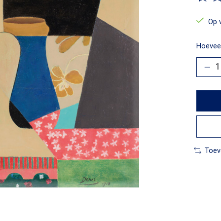
De beo
Op 
Hoeveel
Toev