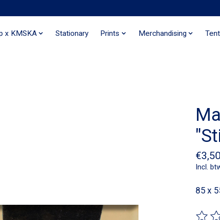
ip x KMSKA
Stationary
Prints
Merchandising
Tent
Ma
"St
€3,5
Incl. bt
85 x 