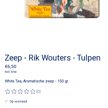
Zeep - Rik Wouters - Tulpen
€6,50
Incl. btw
White Tea, Aromatische zeep - 150 gr.
(0)
De beoordeling van dit product is
0
van de 5
Op voorraad