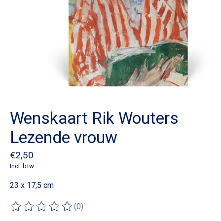
Wenskaart Rik Wouters
Lezende vrouw
€2,50
Incl. btw
23 x 17,5 cm
(0)
De beoordeling van dit product is
0
van de 5