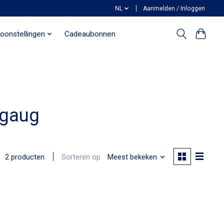
NL
Aanmelden / Inloggen
oonstellingen
Cadeaubonnen
igaug
Sorteren op
Meest bekeken
2 producten