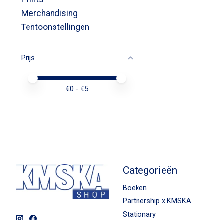
Merchandising
Tentoonstellingen
Prijs
Minimale prijswaarde
Price maximum value
€
0
- €
5
Categorieën
Boeken
Partnership x KMSKA
Stationary