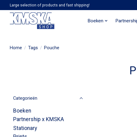
Large selection of products and fast shipping!
Boeken
Partnersh
Home
/
Tags
/
Pouche
P
Categorieën
Boeken
Partnership x KMSKA
Stationary
Prints