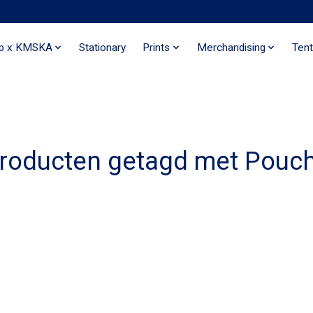
ip x KMSKA
Stationary
Prints
Merchandising
Tent
roducten getagd met Pouc