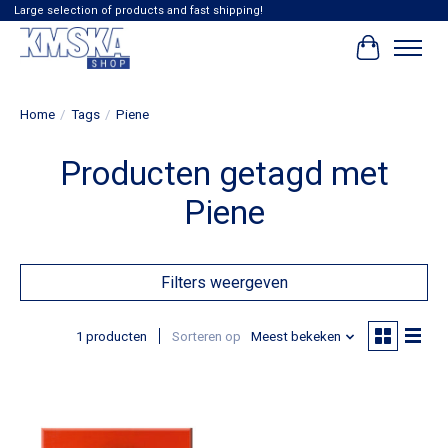
Large selection of products and fast shipping!
Winkelwag
Home
/
Tags
/
Piene
Producten getagd met
Piene
Filters weergeven
1 producten
Sorteren op
Meest bekeken