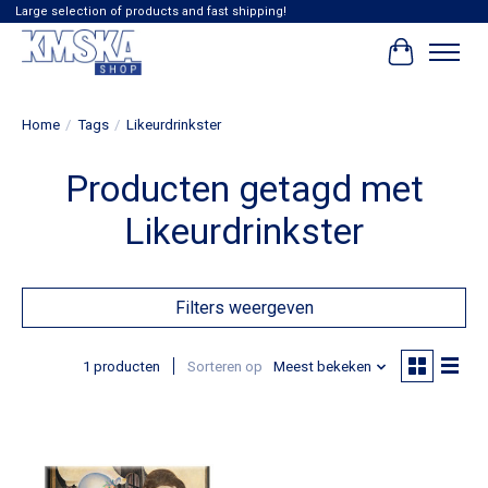
Large selection of products and fast shipping!
Winkelwag
Home
/
Tags
/
Likeurdrinkster
Producten getagd met
Likeurdrinkster
Filters weergeven
1 producten
Sorteren op
Meest bekeken