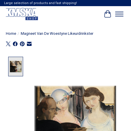
Large selection of products and fast shipping!
Winkelwag
Home
/
Magneet Van De Woestyne Likeurdrinkster
Product image slideshow Items