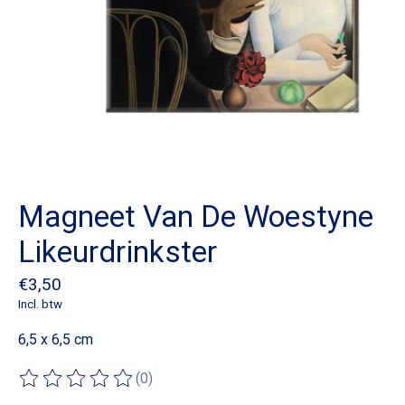
Magneet Van De Woestyne
Likeurdrinkster
€3,50
Incl. btw
6,5 x 6,5 cm
(0)
De beoordeling van dit product is
0
van de 5