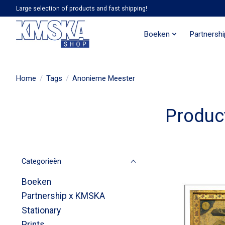
Large selection of products and fast shipping!
Boeken
Partnersh
Home
/
Tags
/
Anonieme Meester
Produc
Categorieën
Boeken
Partnership x KMSKA
Stationary
Prints