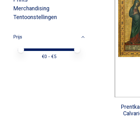
Merchandising
Tentoonstellingen
Prijs
Minimale prijswaarde
Price maximum value
€
0
- €
5
Prentka
Calvari