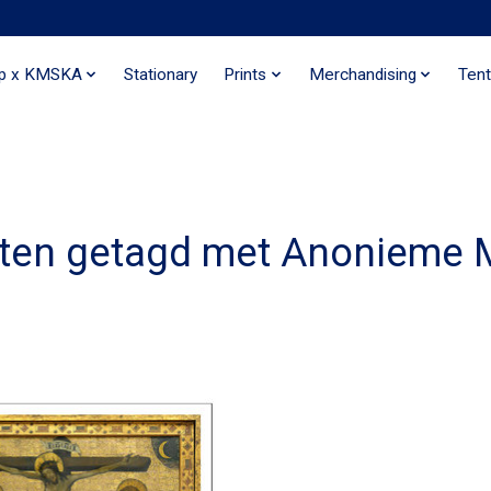
ip x KMSKA
Stationary
Prints
Merchandising
Tent
ten getagd met Anonieme 