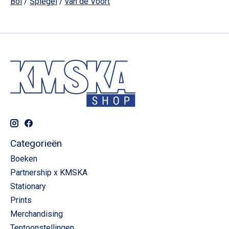
Bol
/
Spiegel
/
van de Voort
Categorieën
Boeken
Partnership x KMSKA
Stationary
Prints
Merchandising
Tentoonstellingen