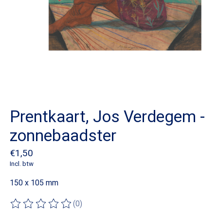
Prentkaart, Jos Verdegem -
zonnebaadster
€1,50
Incl. btw
150 x 105 mm
(0)
De beoordeling van dit product is
0
van de 5