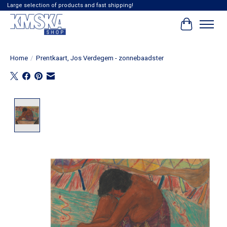
Large selection of products and fast shipping!
Winkelwag
Home
/
Prentkaart, Jos Verdegem - zonnebaadster
Product image slideshow Items