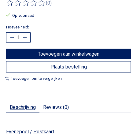
(0)
De beoordeling van dit product is
0
van de 5
Op voorraad
Hoeveelheid:
Toevoegen aan winkelwagen
Plaats bestelling
Toevoegen om te vergelijken
Beschrijving
Reviews (0)
Evenepoel
/
Postkaart