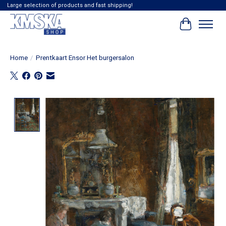
Large selection of products and fast shipping!
Winkelwag
Home
/
Prentkaart Ensor Het burgersalon
Product image slideshow Items