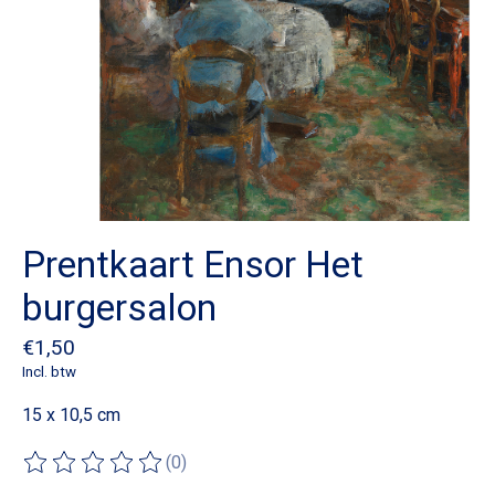
Prentkaart Ensor Het
burgersalon
€1,50
Incl. btw
15 x 10,5 cm
(0)
De beoordeling van dit product is
0
van de 5