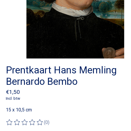
Prentkaart Hans Memling
Bernardo Bembo
€1,50
Incl. btw
15 x 10,5 cm
(0)
De beoordeling van dit product is
0
van de 5