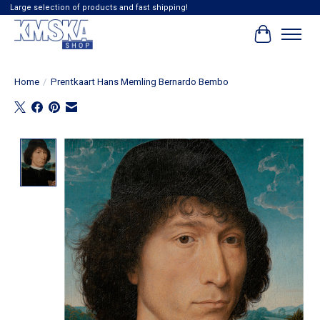
Large selection of products and fast shipping!
Winkelwag
Home
/
Prentkaart Hans Memling Bernardo Bembo
Product image slideshow Items