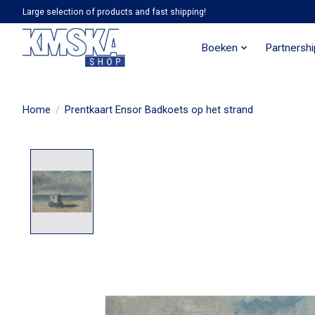
Large selection of products and fast shipping!
Boeken
Partnersh
Home
/
Prentkaart Ensor Badkoets op het strand
Product image slideshow Items