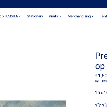
ip x KMSKA
Stationary
Prints
Merchandising
Tent
Pr
op
€1,5
Incl. bt
15 x 1