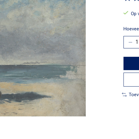
De beo
Op 
Hoeveel
Toev