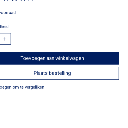
ordeling van dit product is
0
van de 5
voorraad
heid:
Toevoegen aan winkelwagen
Plaats bestelling
oegen om te vergelijken