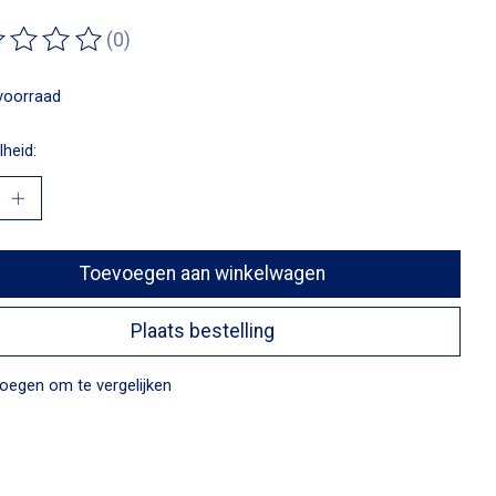
(0)
ordeling van dit product is
0
van de 5
voorraad
heid:
Toevoegen aan winkelwagen
Plaats bestelling
oegen om te vergelijken