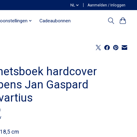
NL
Aanmelden / Inloggen
oonstellingen
Cadeaubonnen
hetsboek hardcover
bens Jan Gaspard
vartius
0
w
 18,5 cm