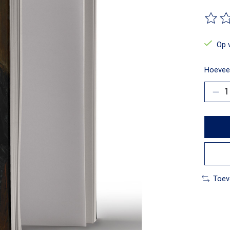
De beo
Op 
Hoeveel
Toev