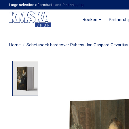
Large selection of products and fast shipping!
Boeken
Partnersh
Home
/
Schetsboek hardcover Rubens Jan Gaspard Gevartius
Product image slideshow Items