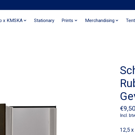
ip x KMSKA
Stationary
Prints
Merchandising
Tent
Sc
Ru
Ge
€9,5
Incl. bt
12,5 x