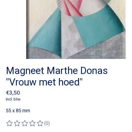
Magneet Marthe Donas
"Vrouw met hoed"
€3,50
Incl. btw
55 x 85 mm
(0)
De beoordeling van dit product is
0
van de 5