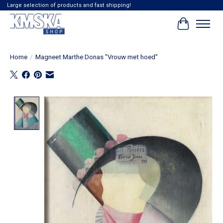
Large selection of products and fast shipping!
Winkelwag
Home
/
Magneet Marthe Donas "Vrouw met hoed"
Product image slideshow Items