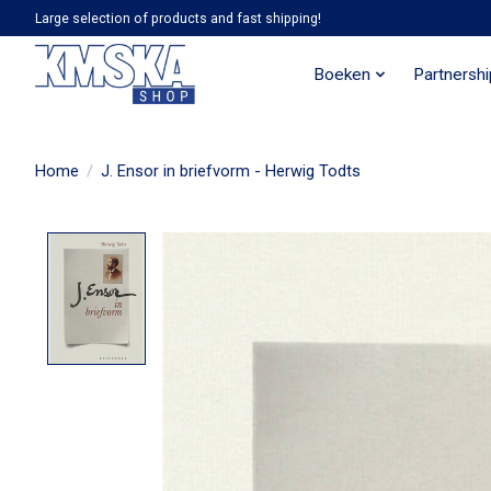
Large selection of products and fast shipping!
Boeken
Partnersh
Home
/
J. Ensor in briefvorm - Herwig Todts
Product image slideshow Items