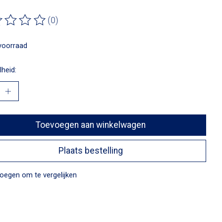
(0)
ordeling van dit product is
0
van de 5
voorraad
heid:
Toevoegen aan winkelwagen
Plaats bestelling
oegen om te vergelijken