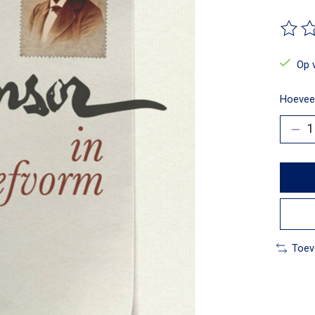
De beo
Op 
Hoeveel
Toev