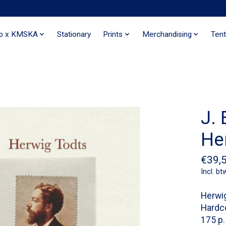
ip x KMSKA
Stationary
Prints
Merchandising
Tent
J. 
He
€39,
Incl. bt
Herwi
Hardc
175 p.