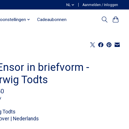
NL
Aanmelden / Inloggen
oonstellingen
Cadeaubonnen
Ensor in briefvorm -
rwig Todts
50
w
g Todts
over | Nederlands