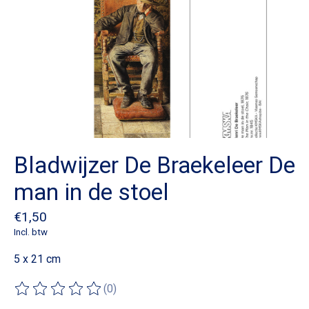
Bladwijzer De Braekeleer De
man in de stoel
€1,50
Incl. btw
5 x 21 cm
(0)
De beoordeling van dit product is
0
van de 5