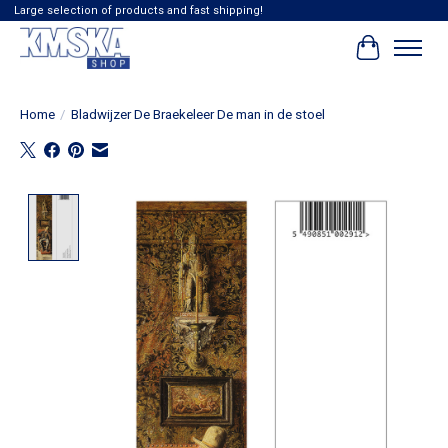
Large selection of products and fast shipping!
Winkelwag
Home
/
Bladwijzer De Braekeleer De man in de stoel
Product image slideshow Items