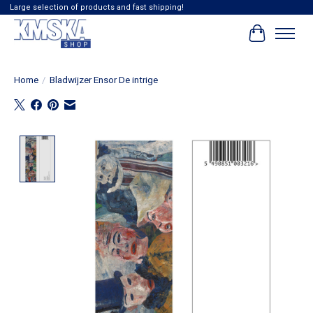
Large selection of products and fast shipping!
Winkelwag
Home
/
Bladwijzer Ensor De intrige
Product image slideshow Items