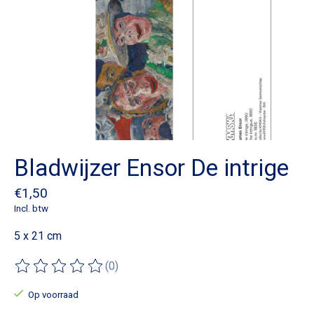
Bladwijzer Ensor De intrige
€1,50
Incl. btw
5 x 21 cm
(0)
De beoordeling van dit product is
0
van de 5
Op voorraad