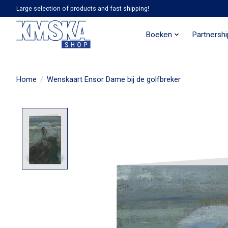
Large selection of products and fast shipping!
Boeken
Partnersh
Home
/
Wenskaart Ensor Dame bij de golfbreker
Product image slideshow Items