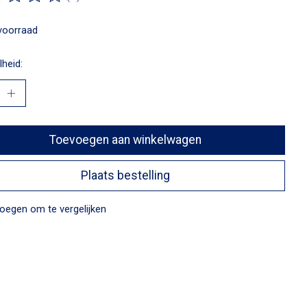
ordeling van dit product is
0
van de 5
voorraad
heid:
Toevoegen aan winkelwagen
Plaats bestelling
oegen om te vergelijken