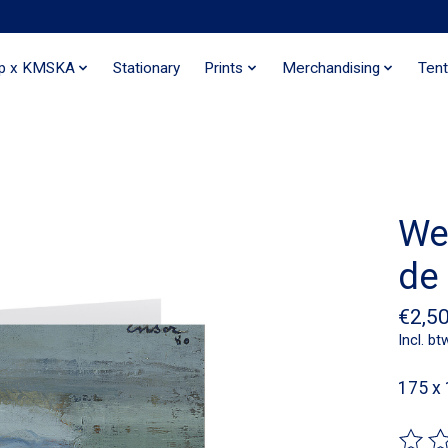
ip x KMSKA
Stationary
Prints
Merchandising
Tent
We
de
€2,5
Incl. bt
175 x