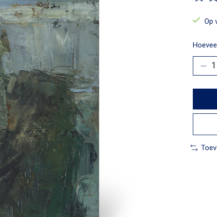
De beo
Op 
Hoeveel
Toev