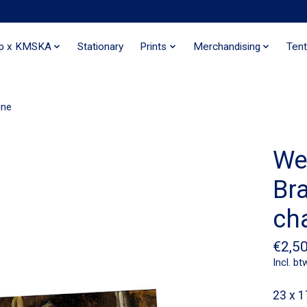
ip x KMSKA
Stationary
Prints
Merchandising
Tent
gne
We
Br
ch
€2,5
Incl. bt
23 x 1