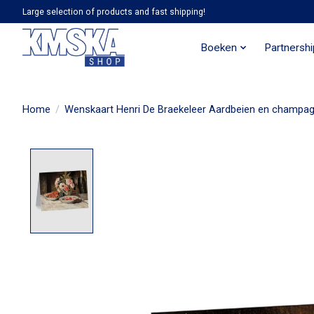
Large selection of products and fast shipping!
Boeken
Partnersh
Home
/
Wenskaart Henri De Braekeleer Aardbeien en champa
Product image slideshow Items