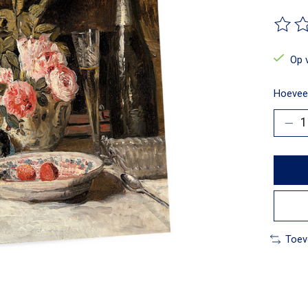
De beo
Op 
Hoeveel
Toev