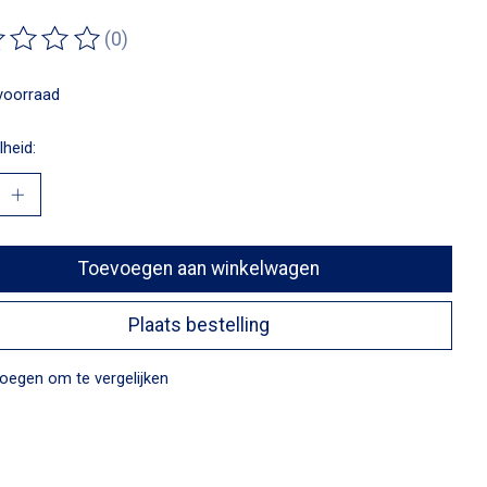
(0)
ordeling van dit product is
0
van de 5
voorraad
heid:
Toevoegen aan winkelwagen
Plaats bestelling
oegen om te vergelijken