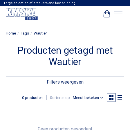
Large selection of products and fast shipping!
Winkelwag
Home
/
Tags
/
Wautier
Producten getagd met
Wautier
Filters weergeven
0 producten
Sorteren op
Meest bekeken
Geen producten gevonden!