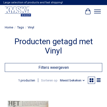
Large selection of products and fast shipping!
Winkelwag
Home
/
Tags
/
Vinyl
Producten getagd met
Vinyl
Filters weergeven
1 producten
Sorteren op
Meest bekeken