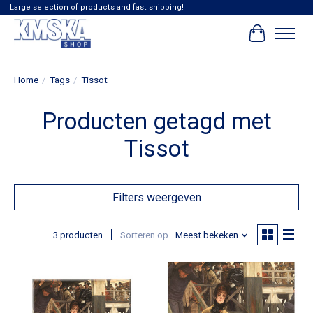
Large selection of products and fast shipping!
Winkelwag
Home
/
Tags
/
Tissot
Producten getagd met
Tissot
Filters weergeven
3 producten
Sorteren op
Meest bekeken