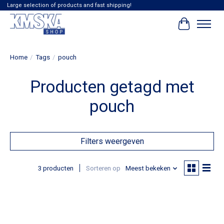
Large selection of products and fast shipping!
Winkelwag
Home
/
Tags
/
pouch
Producten getagd met
pouch
Filters weergeven
3 producten
Sorteren op
Meest bekeken