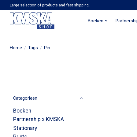
Large selection of products and fast shipping!
Boeken
Partnersh
Home
/
Tags
/
Pin
Categorieën
Boeken
Partnership x KMSKA
Stationary
Prints