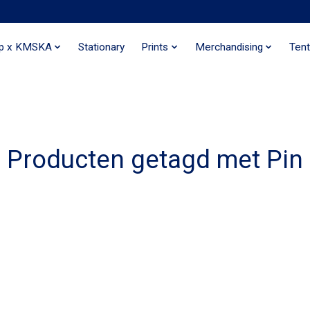
ip x KMSKA
Stationary
Prints
Merchandising
Tent
Producten getagd met Pin