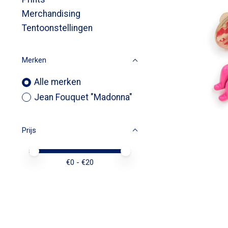
Merchandising
Tentoonstellingen
Merken
Alle merken
Jean Fouquet "Madonna"
Prijs
Minimale prijswaarde
Price maximum value
€
0
- €
20