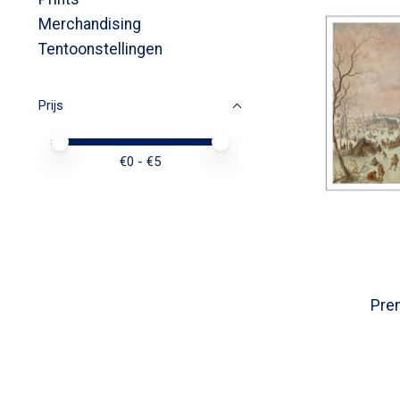
Merchandising
Tentoonstellingen
Prijs
Minimale prijswaarde
Price maximum value
€
0
- €
5
Pren