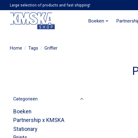
Large selection of products and fast shipping!
Boeken
Partnersh
Home
/
Tags
/
Griffier
P
Categorieën
Boeken
Partnership x KMSKA
Stationary
Prints