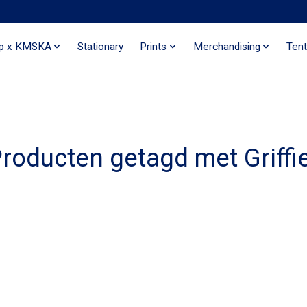
ip x KMSKA
Stationary
Prints
Merchandising
Tent
roducten getagd met Griffi