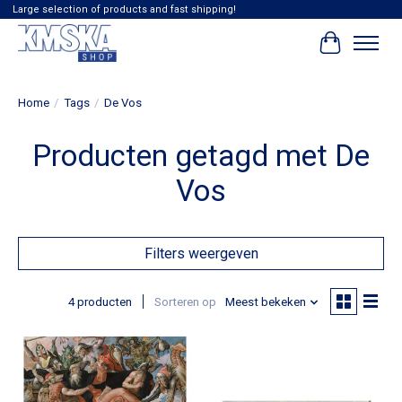
Large selection of products and fast shipping!
Winkelwag
Home
/
Tags
/
De Vos
Producten getagd met De
Vos
Filters weergeven
4 producten
Sorteren op
Meest bekeken